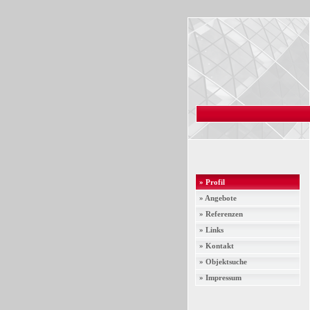
» Profil
» Angebote
» Referenzen
» Links
» Kontakt
» Objektsuche
» Impressum