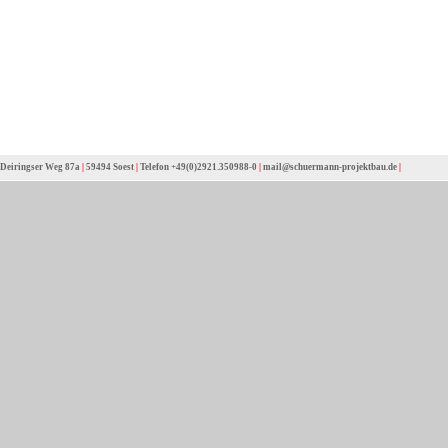
Deiringser Weg 87a
|
59494 Soest
|
Telefon +49(0)2921.350988-0
|
mail@schuermann-projektbau.de
|